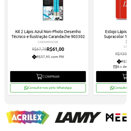
Kit 2 Lápis Azul Non-Photo Desenho
Estojo Lápis 
Técnico e Ilustração Carandache 903302
Supracolor 12
38
CARANDACHE
CAR
R$61,00
R$67,78
R$430,0
R$57,95 com PIX
R$367
6
x
de
R
COMPRAR
C
Consulte-nos pelo WhatsApp
Consulte-n
Nossas
Marcas