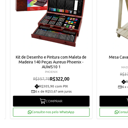
Kit de Desenho e Pintura com Maleta de
Mesa Cava
Madeira 140 Peças Aureuo Phoenix -
AUWS10 1
MAD.
PHOENIX
R$3
R$322,00
R$357,78
R
R$305,90 com PIX
6
x
6
x
de
R$53,67
sem juros
COMPRAR
Consulte-nos pelo WhatsApp
Consu