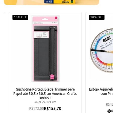
10% OFF
10% OFF
Guilhotina Portátil Blade Trimmer para
Estojo Aquarel
Papel até 30,5 x 30,5 cm American Crafts
com Pin
368095
AMERICAN CRAFT
R$4
R$155,70
R$173,00
R