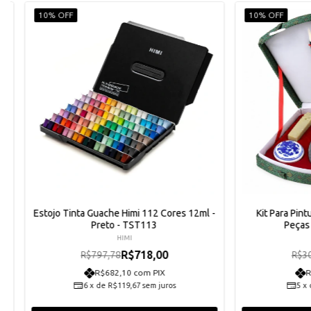
10% OFF
10% OFF
-
Estojo Tinta Guache Himi 112 Cores 12ml -
Kit Para Pin
Preto - TST113
Peças
HIMI
R$718,00
R$797,78
R$3
R$682,10 com PIX
R
6
x
de
R$119,67
sem juros
5
x