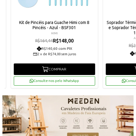
Kit de Pincéis para Guache Himi com 8
Soprador Térm
Pincéis - Azul - BSF301
e Soprador Té
1
HIMI
A
R$148,00
R$164,44
R$2
R$140,60 com PIX
2
x
de
R$74,00
sem juros
COMPRAR
Consulte-nos pelo WhatsApp
Consu