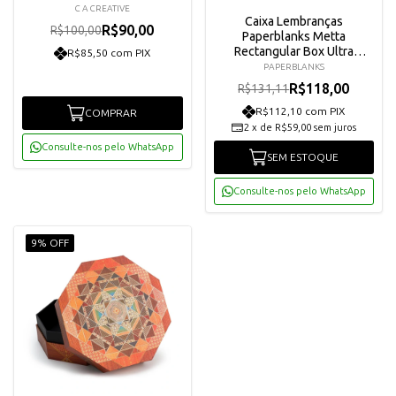
C A CREATIVE
Caixa Lembranças
R$90,00
R$100,00
Paperblanks Metta
Rectangular Box Ultra
R$85,50 com PIX
Pb2583-2
PAPERBLANKS
R$118,00
R$131,11
R$112,10 com PIX
COMPRAR
2
x
de
R$59,00
sem juros
Consulte-nos pelo WhatsApp
SEM ESTOQUE
Consulte-nos pelo WhatsApp
9% OFF