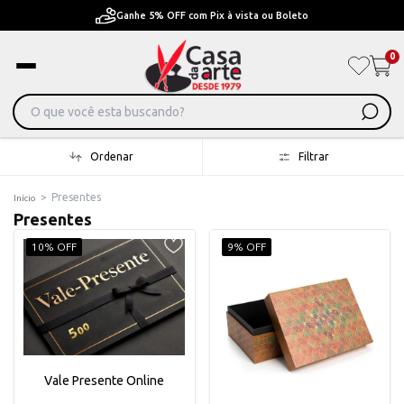
Pague em Até 6x sem juros ou ate 12x com juros
0
Ordenar
Filtrar
>
Presentes
Início
Presentes
10% OFF
9% OFF
Vale Presente Online