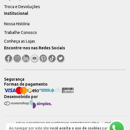
Troca e Devoluções
Institucional
Nossa História
Trabalhe Conosco
Conheça as Lojas
Encontre-nos nas Redes Sociais
Segurança
Formas de pagamento
Desenvolvido por
NEVA COMERCIO DE MATERIAIS ARTISTICOS LTDA — CNPJ:
Ao navegar por este site
você aceita o uso de cookies
para
51604544000101 © 2026. Todos os direitos reservados.